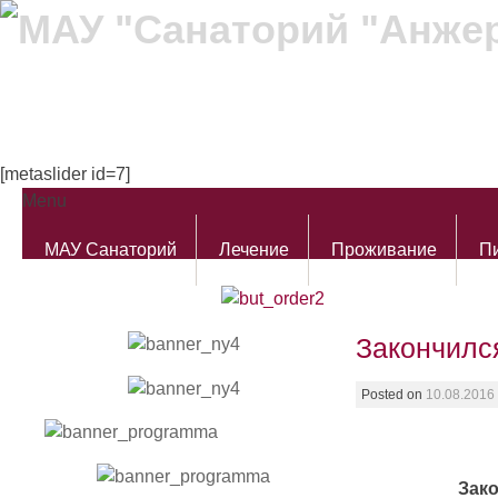
[metaslider id=7]
Menu
Skip to content
МАУ Санаторий
Лечение
Проживание
П
Закончился
Posted on
10.08.2016
Зако