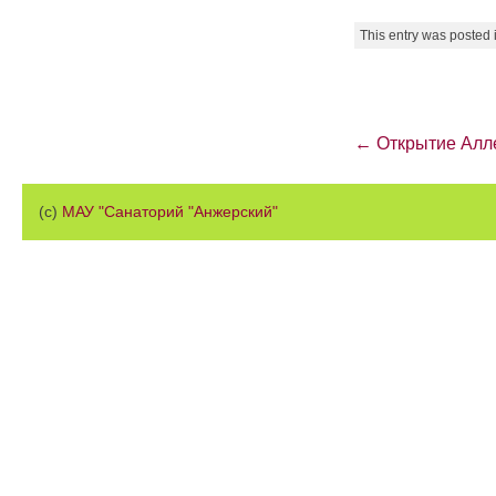
This entry was posted 
Post navigation
←
Открытие Алле
(с)
МАУ "Санаторий "Анжерский"