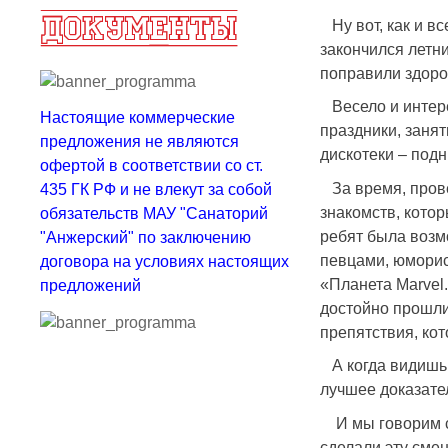
Ну вот, как и вс
закончился летни
поправили здоров
Весело и интере
Настоящие коммерческие
праздники, занят
предложения не являются
дискотеки – под
офертой в соответствии со ст.
За время, прове
435 ГК РФ и не влекут за собой
знакомств, котор
обязательств МАУ "Санаторий
ребят была возм
"Анжерский" по заключению
певцами, юморис
договора на условиях настоящих
«Планета Marvel.
предложений
достойно прошли
препятствия, кот
А когда видишь, 
лучшее доказате
И мы говорим сп
сделали эту сме