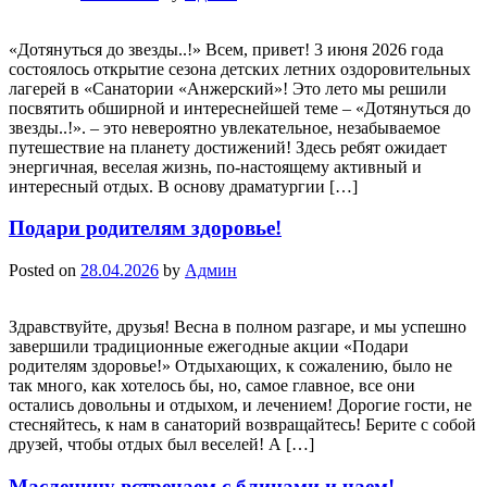
«Дотянуться до звезды..!» Всем, привет! 3 июня 2026 года
состоялось открытие сезона детских летних оздоровительных
лагерей в «Санатории «Анжерский»! Это лето мы решили
посвятить обширной и интереснейшей теме – «Дотянуться до
звезды..!». – это невероятно увлекательное, незабываемое
путешествие на планету достижений! Здесь ребят ожидает
энергичная, веселая жизнь, по-настоящему активный и
интересный отдых. В основу драматургии […]
Подари родителям здоровье!
Posted on
28.04.2026
by
Админ
Здравствуйте, друзья! Весна в полном разгаре, и мы успешно
завершили традиционные ежегодные акции «Подари
родителям здоровье!» Отдыхающих, к сожалению, было не
так много, как хотелось бы, но, самое главное, все они
остались довольны и отдыхом, и лечением! Дорогие гости, не
стесняйтесь, к нам в санаторий возвращайтесь! Берите с собой
друзей, чтобы отдых был веселей! А […]
Масленицу встречаем с блинами и чаем!