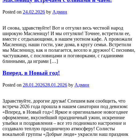
Posted on
24.02.2026
by
Админ
И снова, здравствуйте! Вот и отгулял весь честной народ
широкую Масленицу! И мы отгуляли! Точнее, встретили ее,
вместе с отдыхающими, в нашем уютном кафе. А провожали
Масленицу, наши гости, уже дома, в кругу семьи. Встретили
мы Масленицу, как и полагается, весело и дружно! С песнями,
частушками, с пословицами и поговорками, с гаданиями
блинными, да играми […]
Вперед, в Новый год!
Posted on
28.01.2026
28.01.2026
by
Админ
Здравствуйте, дорогие друзья! Спешим вам сообщить, что
встреча 2026 года прошла в нашем санатории под девизом:
«Вперед, в Новый год»! Яркое и оригинальное новогоднее
оформление, вкуснейший праздничный ужин, искренние
улыбки и поздравления – все это поднимало настроение и
создавало теплую праздничную атмосферу! Солисты
вокальной группы «Добрые люди» украсили наш праздник