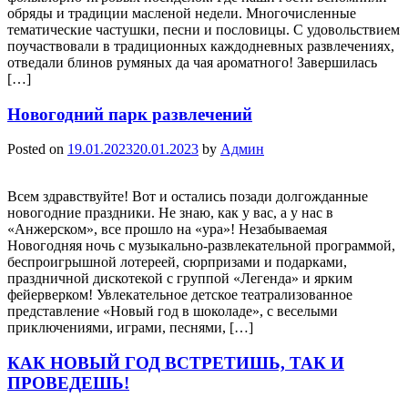
обряды и традиции масленой недели. Многочисленные
тематические частушки, песни и пословицы. С удовольствием
поучаствовали в традиционных каждодневных развлечениях,
отведали блинов румяных да чая ароматного! Завершилась
[…]
Новогодний парк развлечений
Posted on
19.01.2023
20.01.2023
by
Админ
Всем здравствуйте! Вот и остались позади долгожданные
новогодние праздники. Не знаю, как у вас, а у нас в
«Анжерском», все прошло на «ура»! Незабываемая
Новогодняя ночь с музыкально-развлекательной программой,
беспроигрышной лотереей, сюрпризами и подарками,
праздничной дискотекой с группой «Легенда» и ярким
фейерверком! Увлекательное детское театрализованное
представление «Новый год в шоколаде», с веселыми
приключениями, играми, песнями, […]
КАК НОВЫЙ ГОД ВСТРЕТИШЬ, ТАК И
ПРОВЕДЕШЬ!