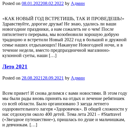
Posted on
08.01.2022
08.02.2022
by
Админ
«КАК НОВЫЙ ГОД ВСТРЕТИШЬ, ТАК И ПРОВЕДЕШЬ!»
Здравствуйте, дорогие друзья! Не знаю, удались ли ваши
новогодние праздники, а нам сожалеть не о чем! После
пятилетнего перерыва, мы возобновили хорошую добрую
традицию и встретили Новый 2022 год в большой и дружной
семье наших отдыхающих! Накануне Новогодней ночи, и в
течение недели, вместо предпраздничной магазинно-
кухонной суеты, наши […]
Лето 2021
Posted on
28.08.2021
28.09.2021
by
Админ
Всем привет! И снова делимся с вами новостями. В этом году
мы были рады вновь принять на отдых и лечение ребятишек
со всей области. Было организовано 3 заезда летнего
оздоровительного лагеря «Здоровячок». В общей сложности у
нас отдохнули около 400 детей. Тема лета 2021 – #Startravel
(«Звездное путешествие»), пришлась по душе и мальчишкам,
и девчонкам. […]